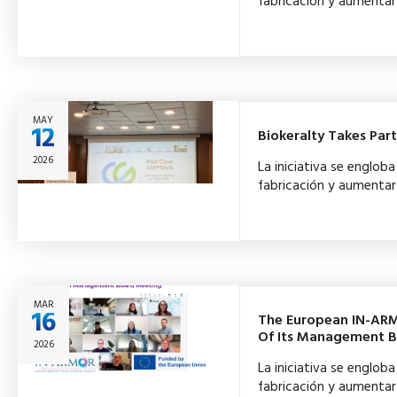
fabricación y aumentar 
MAY
12
Biokeralty Takes Par
2026
La iniciativa se englo
fabricación y aumentar 
MAR
16
The European IN-ARM
Of Its Management 
2026
La iniciativa se englo
fabricación y aumentar 