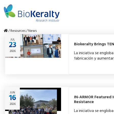
/
Resources
/
News
JUL
23
Biokeralty Brings T
2026
La iniciativa se englo
fabricación y aumentar 
JUN
16
IN-ARMOR Featured In
Resistance
2026
La iniciativa se englo