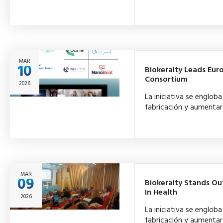
MAR
10
Biokeralty Leads Eu
Consortium
2026
La iniciativa se englo
fabricación y aumentar 
MAR
09
Biokeralty Stands Ou
In Health
2026
La iniciativa se englo
fabricación y aumentar 