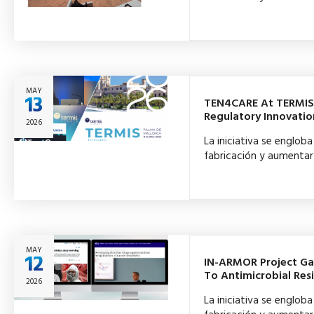
MAY
13
TEN4CARE At TERMIS-
Regulatory Innovatio
2026
La iniciativa se englo
fabricación y aumentar 
MAY
12
IN-ARMOR Project Gain
To Antimicrobial Res
2026
La iniciativa se englo