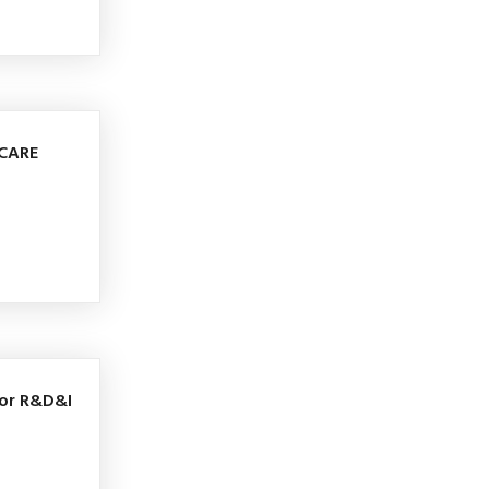
4CARE
For R&D&I