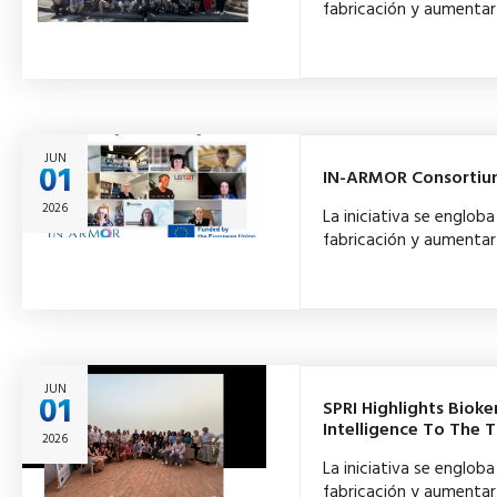
fabricación y aumentar 
JUN
01
IN-ARMOR Consortium 
2026
La iniciativa se englo
fabricación y aumentar 
JUN
01
SPRI Highlights Bioke
Intelligence To The 
2026
La iniciativa se englo
fabricación y aumentar 