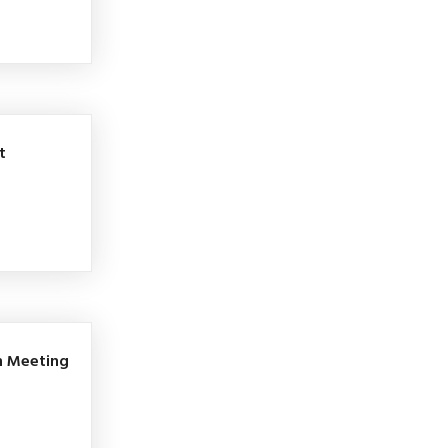
t
h Meeting