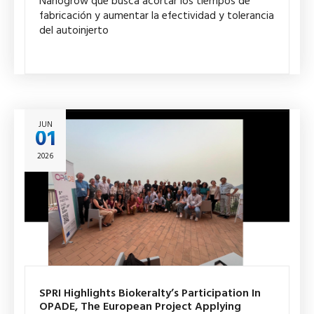
Nanogrow que busca acortar los tiempos de
fabricación y aumentar la efectividad y tolerancia
del autoinjerto
JUN
01
2026
SPRI Highlights Biokeralty’s Participation In
OPADE, The European Project Applying