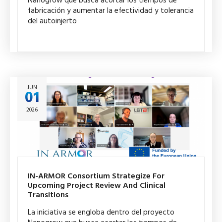
Nanogrow que busca acortar los tiempos de
fabricación y aumentar la efectividad y tolerancia
del autoinjerto
JUN
01
2026
IN-ARMOR Consortium Strategize For
Upcoming Project Review And Clinical
Transitions
La iniciativa se engloba dentro del proyecto