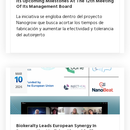
Its Upcoming Milestones At The 12th Meeting
Of Its Management Board
La iniciativa se engloba dentro del proyecto
Nanogrow que busca acortar los tiempos de
fabricación y aumentar la efectividad y tolerancia
del autoinjerto
MAR
10
2026
Biokeralty Leads European Synergy In