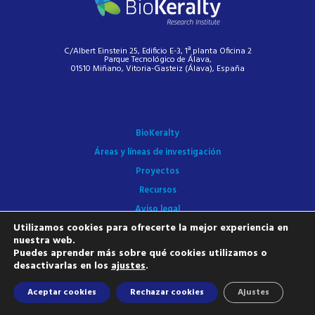
C/Albert Einstein 25, Edificio E-3, 1ª planta Oficina 2
Parque Tecnológico de Álava,
01510 Miñano, Vitoria-Gasteiz (Álava), España
BioKeralty
Áreas y líneas de investigación
Proyectos
Recursos
Aviso legal
Utilizamos cookies para ofrecerte la mejor experiencia en
Política de privacidad
nuestra web.
Política de cookies
Puedes aprender más sobre qué cookies utilizamos o
desactivarlas en los
ajustes
.
Contacto
Aceptar cookies
Rechazar cookies
Ajustes
Copyright © BioKeralty 2023