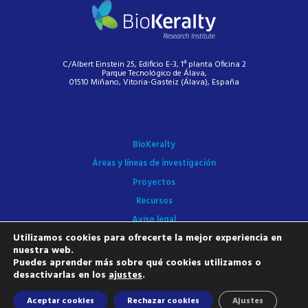
C/Albert Einstein 25, Edificio E-3, 1ª planta Oficina 2
Parque Tecnológico de Álava,
01510 Miñano, Vitoria-Gasteiz (Álava), España
BioKeralty
Áreas y líneas de investigación
Proyectos
Recursos
Aviso legal
Utilizamos cookies para ofrecerte la mejor experiencia en
Política de privacidad
nuestra web.
Política de cookies
Puedes aprender más sobre qué cookies utilizamos o
desactivarlas en los
ajustes
.
Contacto
Aceptar cookies
Rechazar cookies
Ajustes