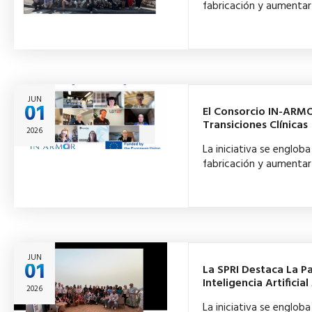
fabricación y aumentar 
JUN
01
El Consorcio IN-ARMO
Transiciones Clínicas
2026
La iniciativa se englo
fabricación y aumentar 
JUN
01
La SPRI Destaca La P
Inteligencia Artifici
2026
La iniciativa se englo