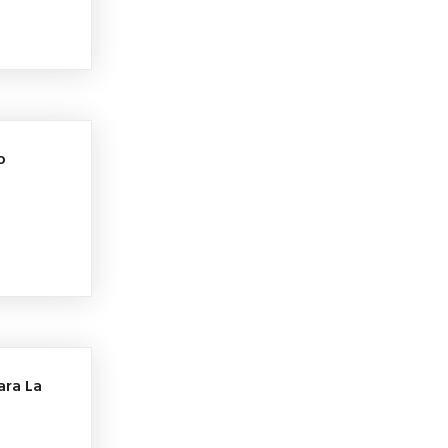
o
ara La