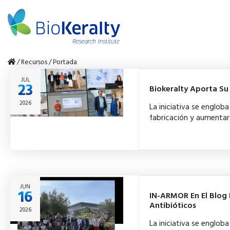
/
Recursos
/
Portada
JUL
23
Biokeralty Aporta S
2026
La iniciativa se englo
fabricación y aumentar 
JUN
16
IN-ARMOR En El Blog 
Antibióticos
2026
La iniciativa se englo