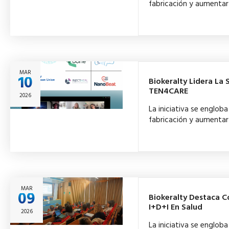
fabricación y aumentar 
MAR
10
Biokeralty Lidera La
TEN4CARE
2026
La iniciativa se englo
fabricación y aumentar 
MAR
09
Biokeralty Destaca C
I+D+i En Salud
2026
La iniciativa se englo