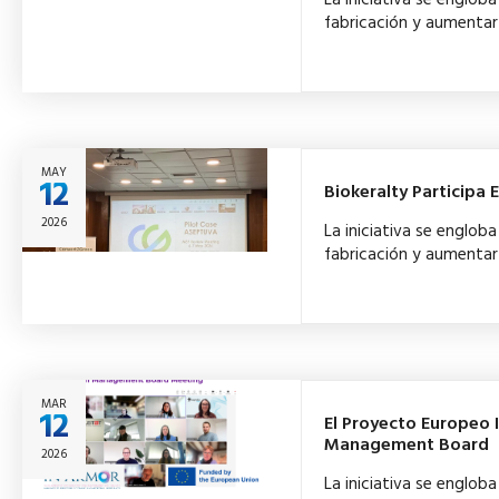
fabricación y aumentar 
MAY
12
Biokeralty Participa
2026
La iniciativa se englo
fabricación y aumentar 
MAR
12
El Proyecto Europeo 
Management Board
2026
La iniciativa se englo