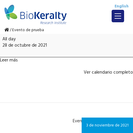
English
/
Evento de prueba
Evento
All day
de
28 de octubre de 2021
prueba
Leer más
Ver calendario completo
Evento de prueba
3 de noviembre de 2021
2