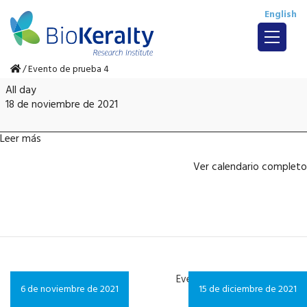
English
/
Evento de prueba 4
Evento
All day
de
18 de noviembre de 2021
prueba
4
Leer más
Ver calendario completo
Evento de prueba
Evento futuro 2
6 de noviembre de 2021
15 de diciembre de 2021
3