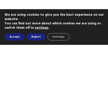
We are using cookies to give you the best experience on our
website.
You can find out more about which cookies we are using or
switch them off in
settings
.
Accept
Reject
Settings